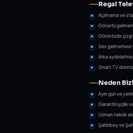
Regal Tele
Açılmama ve st
Görüntü gelmeme
Görüntüde çizgi
Ses gelmemesi ve
Arka aydınlatma 
Smart TV donması
Neden Bizi
Aynı gün ve yeri
Garantili işçilik
Uzman teknik ekip
Şahinbey ve Şehi