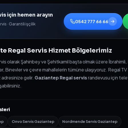
is için hemen arayın
0542 777 66 66
is · Garantili işçilik
te Regal Servis Hizmet Bölgelerimiz
is olarak Şahinbey ve Şehitkamil başta olmak üzere İbrahimli, 
er, Binevler ve çevre mahallelerin tümüne ulaşıyoruz. Regal TV a
 adresinize gelir.
Gaziantep Regal servis
randevusu için te
abilirsiniz.
sleri
ep
Onvo Servis Gaziantep
Nordmende Servis Gaziantep