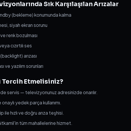
vizyonlarında Sık Karşılaşılan Arızalar
andby (bekleme) konumunda kalma
si, siyah ekran sorunu
 ve renk bozulması
ya cızırtılı ses
(backlight) arızası
 ve yazılım sorunları
 Tercih Etmelisiniz?
nde servis — televizyonunuz adresinizde onarılır.
 ve onaylı yedek parça kullanımı.
 ile hızlı ve doğru arıza teşhisi.
tkamil'in tüm mahallelerine hizmet.