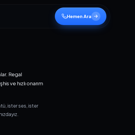
Hemen Ara
lar. Regal
his ve hızlı onarım
ü, ister ses, ister
nızdayız.